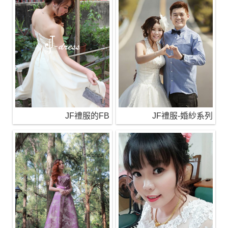
JF禮服的FB
JF禮服-婚紗系列