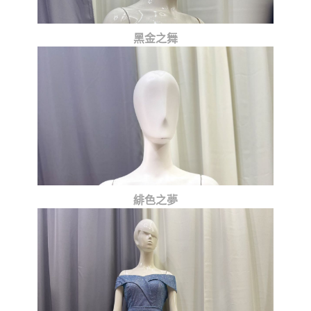
黑金之舞
緋色之夢