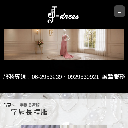
服務專線：06-2953239
、
0929630921
誠摯服務
首頁
>
一字肩長禮服
一字肩長禮服