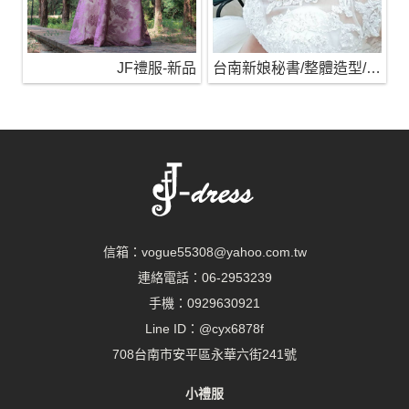
JF禮服-新品
台南新娘秘書/整體造型/蒂芬妮保養 時尚彩妝
信箱：
vogue55308@yahoo.com.tw
連絡電話：
06-2953239
手機：
0929630921
Line ID：
@cyx6878f
708台南市安平區永華六街241號
小禮服