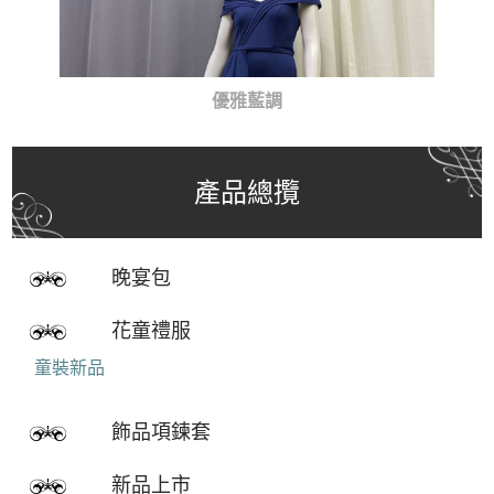
優雅藍調
產品總攬
晚宴包
花童禮服
童裝新品
飾品項鍊套
新品上市