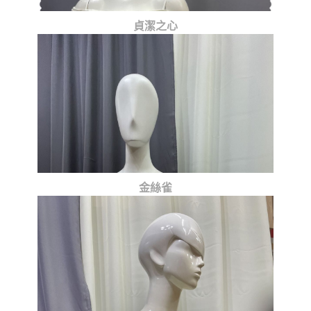
貞潔之心
金絲雀