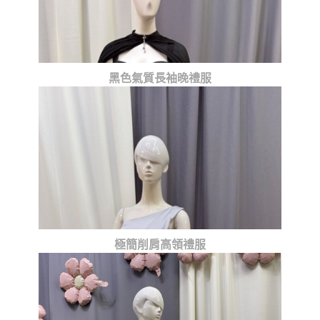
黑色氣質長袖晚禮服
極簡削肩高領禮服