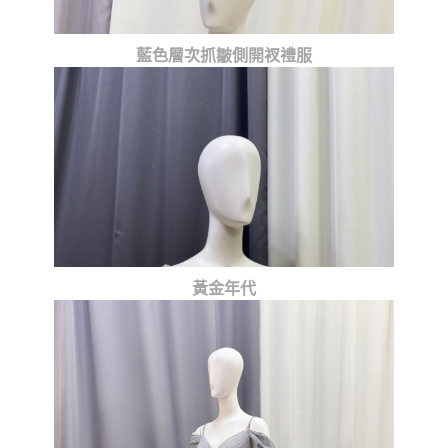
藍色層次抓皺側開衩禮服
黃金年代