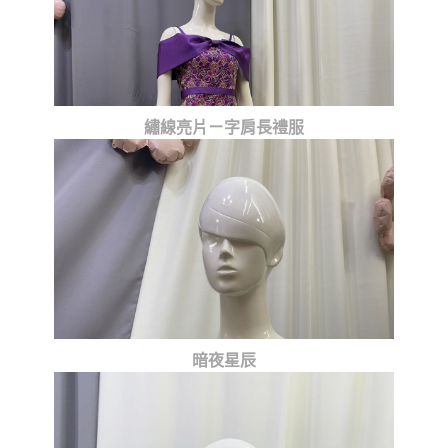
繡線亮片ㄧ字肩長禮服
暗夜星辰