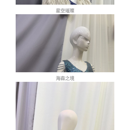
星空璀璨
海森之境