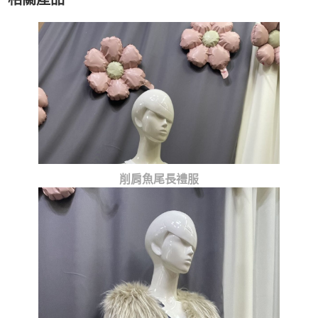
削肩魚尾長禮服