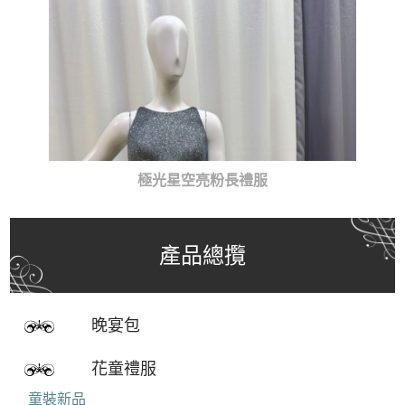
極光星空亮粉長禮服
產品總攬
晚宴包
花童禮服
童裝新品