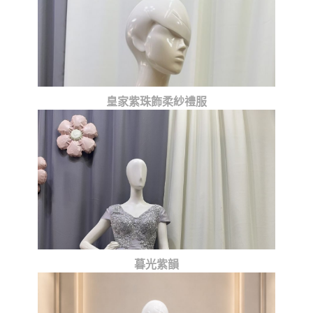
皇家紫珠飾柔紗禮服
暮光紫韻