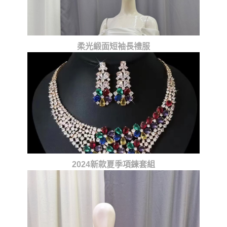
柔光緞面短袖長禮服
2024新款夏季項鍊套組