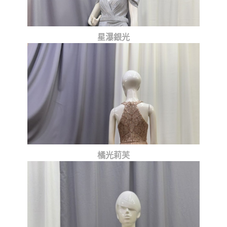
星瀑銀光
橘光莉芙