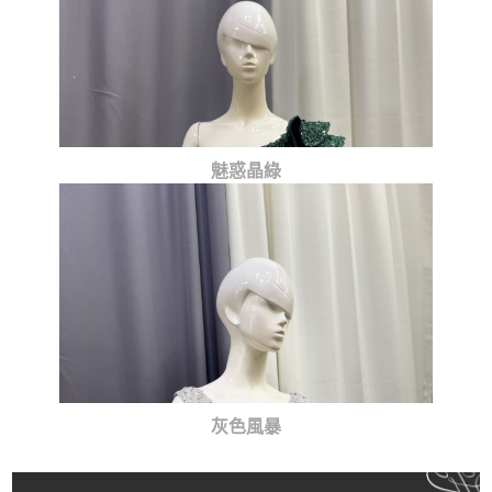
魅惑晶綠
灰色風暴