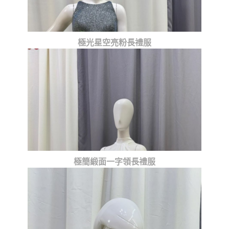
極光星空亮粉長禮服
極簡緞面一字領長禮服