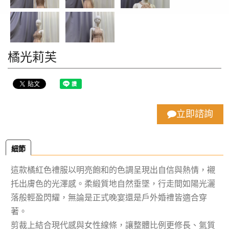
橘光莉芙
立即諮詢
細節
這款橘紅色禮服以明亮飽和的色調呈現出自信與熱情，襯
托出膚色的光澤感。柔緞質地自然垂墜，行走間如陽光灑
落般輕盈閃耀，無論是正式晚宴還是戶外婚禮皆適合穿
著。
剪裁上結合現代感與女性線條，讓整體比例更修長、氣質