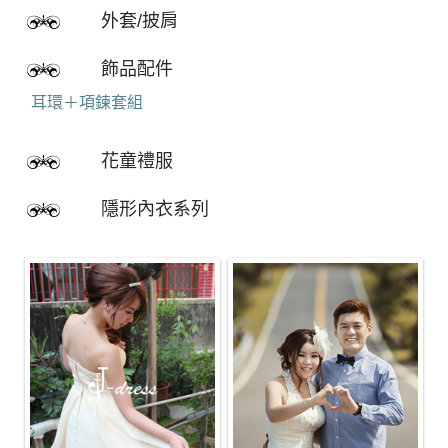
外套/披肩
飾品配件
耳環＋項鍊套組
花童禮服
隱形內衣系列