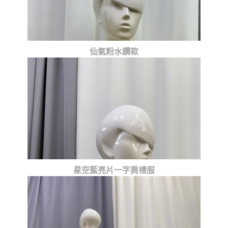
仙氣粉水鑽款
星空藍亮片一字肩禮服