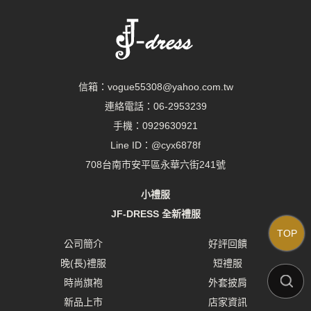
信箱：
vogue55308@yahoo.com.tw
連絡電話：
06-2953239
手機：
0929630921
Line ID：
@cyx6878f
708台南市安平區永華六街241號
小禮服
JF-DRESS 全新禮服
TOP
公司簡介
好評回饋
晚(長)禮服
短禮服
時尚旗袍
外套披肩
新品上市
店家資訊