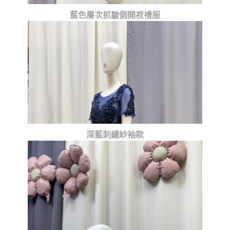
藍色層次抓皺側開衩禮服
深藍刺繡紗袖款