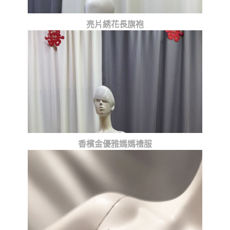
亮片綉花長旗袍
香檳金優雅媽媽禮服