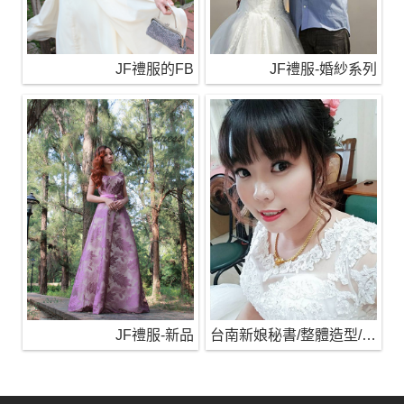
JF禮服的FB
JF禮服-婚紗系列
JF禮服-新品
台南新娘秘書/整體造型/蒂芬妮保養 時尚彩妝