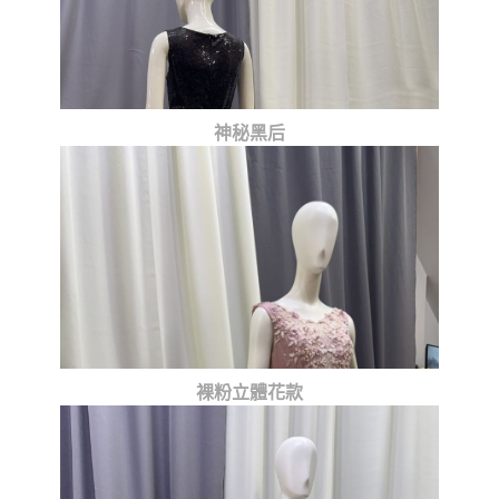
神秘黑后
裸粉立體花款