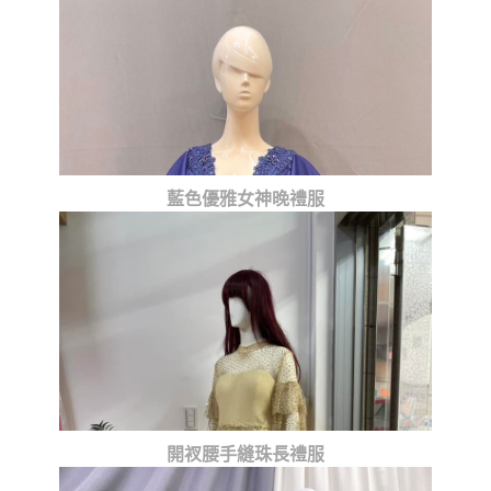
藍色優雅女神晚禮服
開衩腰手縫珠長禮服