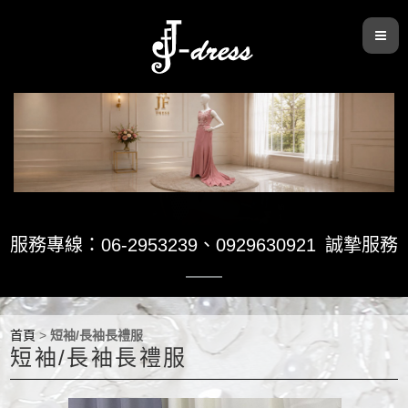
服務專線：06-2953239
、
0929630921
誠摯服務
首頁
>
短袖/長袖長禮服
短袖/長袖長禮服