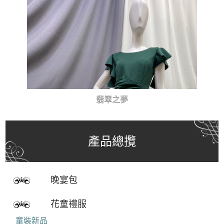
翡翠之夢
產品總攬
晚宴包
花童禮服
童裝新品