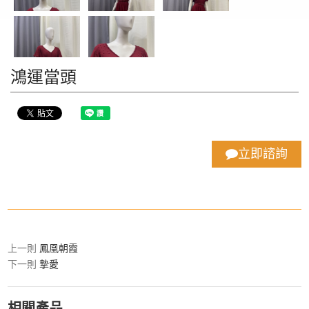
鴻運當頭
立即諮詢
上一則
鳳凰朝霞
下一則
摯愛
相關產品