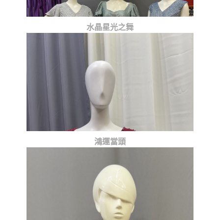
水晶星光之舞
鴻運當頭