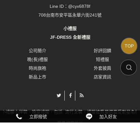
Line ID：
@cyx6878f
708台南市安平區永華六街241號
小禮服
JF-DRESS 全新禮服
TOP
公司簡介
好評回饋
晚(長)禮服
短禮服
時尚旗袍
外套披肩
新品上市
店家資訊
小禮服小洋裝、晚宴禮服，包括: 流行女裝，禮服披肩嚴選最受影星名模
立即撥號
加入好友
蘋果網頁設計