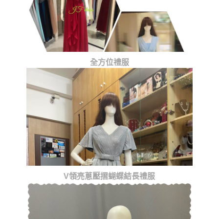
全方位禮服
V領亮蔥壓摺蝴蝶結長禮服