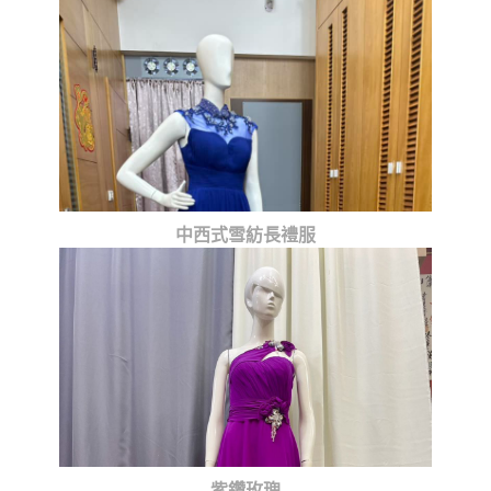
藍紗寶貝
中西式雪紡長禮服