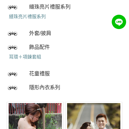
短款旗袍
縫珠亮片禮服系列
縫珠亮片禮服系列
外套/披肩
飾品配件
耳環＋項鍊套組
花童禮服
隱形內衣系列