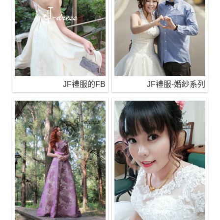
JF禮服的FB
JF禮服-婚紗系列