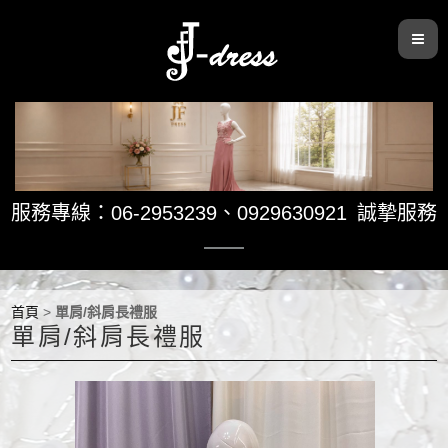
服務專線：06-2953239
、
0929630921
誠摯服務
首頁
>
單肩/斜肩長禮服
單肩/斜肩長禮服