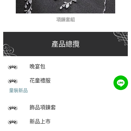
項鍊套組
產品總攬
晚宴包
花童禮服
童裝新品
飾品項鍊套
新品上市