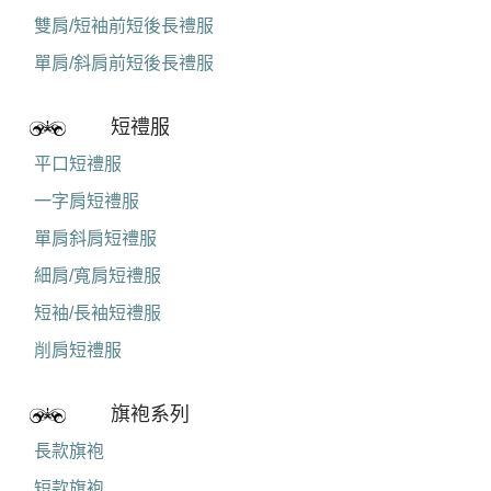
雙肩/短袖前短後長禮服
單肩/斜肩前短後長禮服
短禮服
平口短禮服
一字肩短禮服
單肩斜肩短禮服
細肩/寬肩短禮服
短袖/長袖短禮服
削肩短禮服
旗袍系列
長款旗袍
短款旗袍