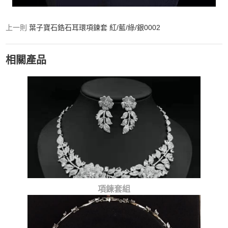
上一則
葉子寶石鋯石耳環項鍊套 紅/藍/綠/銀0002
相關產品
項鍊套組