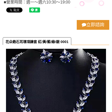
■營業時間：週一～週六10:30～19:00
立即諮詢
花朵鋯石耳環項鍊套 紅/黃/藍/綠/銀 0001