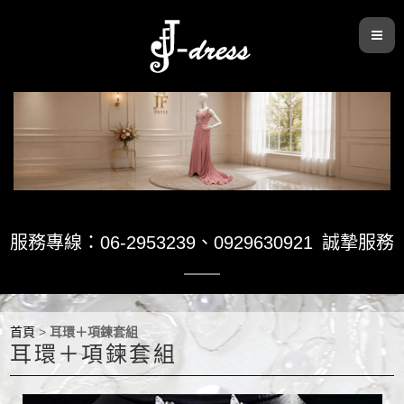
服務專線：06-2953239
、
0929630921
誠摯服務
首頁
>
耳環＋項鍊套組
耳環＋項鍊套組