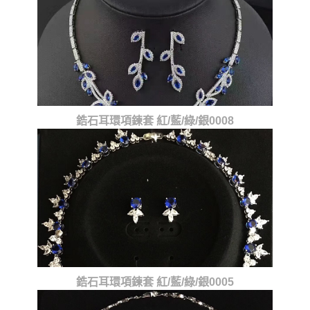
鋯石耳環項鍊套 紅/藍/綠/銀0008
鋯石耳環項鍊套 紅/藍/綠/銀0005