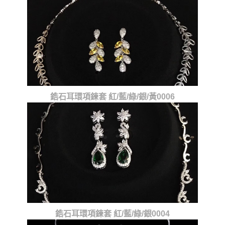
鋯石耳環項鍊套 紅/藍/綠/銀/黃0006
鋯石耳環項鍊套 紅/藍/綠/銀0004