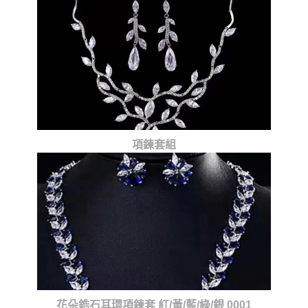
項鍊套組
花朵鋯石耳環項鍊套 紅/黃/藍/綠/銀 0001