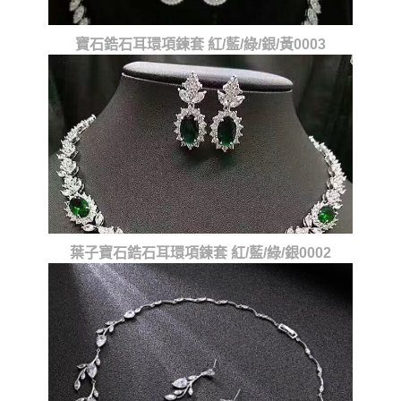
寶石鋯石耳環項鍊套 紅/藍/綠/銀/黃0003
葉子寶石鋯石耳環項鍊套 紅/藍/綠/銀0002