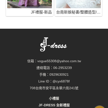
JF禮服-新品
台南新娘秘書/整體造型/蒂芬妮保養 時尚彩妝
信箱：
vogue55308@yahoo.com.tw
連絡電話：
06-2953239
手機：
0929630921
Line ID：
@cyx6878f
708台南市安平區永華六街241號
小禮服
JF-DRESS 全新禮服