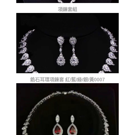
項鍊套組
鋯石耳環項鍊套 紅/藍/綠/銀/黃0007