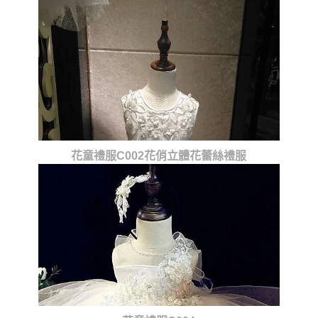
花童禮服C002花俏立體花蕾絲禮服