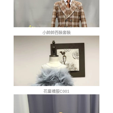
小帥帥西裝套裝
花童禮服C001