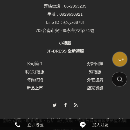
連絡電話：
06-2953239
手機：
0929630921
Line ID：
@cyx6878f
708台南市安平區永華六街241號
小禮服
JF-DRESS 全新禮服
TOP
公司簡介
好評回饋
晚(長)禮服
短禮服
時尚旗袍
外套披肩
新品上市
店家資訊
禮服小洋裝、晚宴禮服，包括: 流行女裝，禮服披肩嚴選最受影星名模喜
立即撥號
加入好友