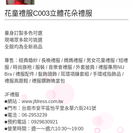
花童禮服C003立體花朵禮服
量身訂製多色可選
現場眾多款可挑選
全館均為全新商品
專售：經典婚紗 / 長晚禮服 / 媽媽禮服 / 男女花童禮服 / 短禮
服 / 時尚旗袍 / 服裝 / 音樂會禮服 / 外套披肩 / 禮服專用NU
Bra / 禮服配件 / 髮飾頭飾 / 耳環項鍊套組 / 手環戒指飾品 /
禮服高跟鞋 / 禮服鑽飾晚宴包
JF禮服
■網站：www.jfdress.com.tw
■門市：台南市安平區怡平里永華六街241號
■電洽：06-2953239
■預約電話：0929630921
■營業時間：週一～週六10:30～19:00