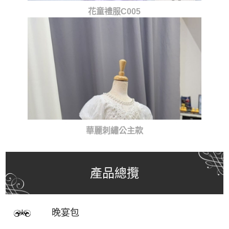
花童禮服C005
華麗刺繡公主款
產品總攬
晚宴包