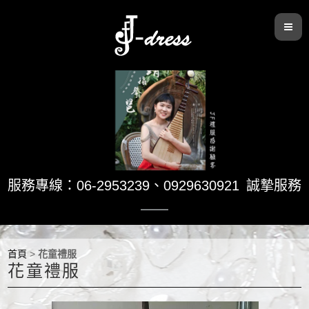
服務專線：06-2953239
、
0929630921
誠摯服務
首頁
>
花童禮服
花童禮服