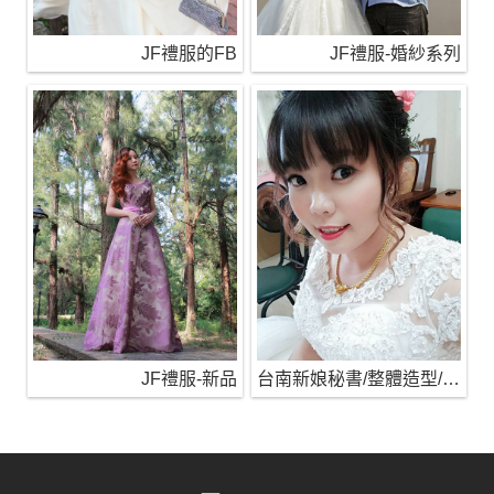
JF禮服的FB
JF禮服-婚紗系列
JF禮服-新品
台南新娘秘書/整體造型/蒂芬妮保養 時尚彩妝