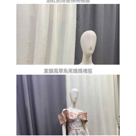
酒紅前短後長晚禮服
紫韻風華魚尾媽媽禮服