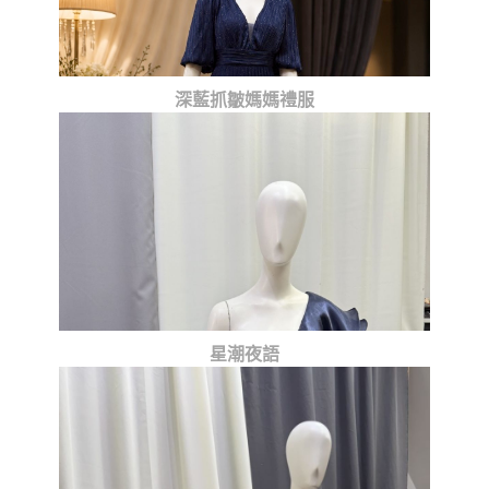
深藍抓皺媽媽禮服
星潮夜語