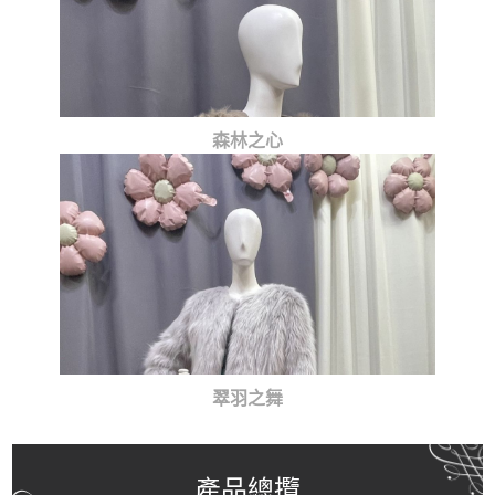
森林之心
翠羽之舞
產品總攬