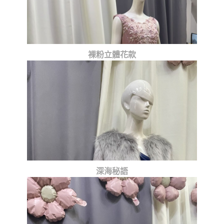
裸粉立體花款
深海秘語