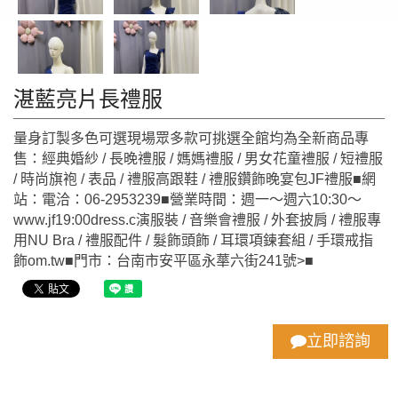
湛藍亮片長禮服
量身訂製多色可選現場眾多款可挑選全館均為全新商品專
售：經典婚紗 / 長晚禮服 / 媽媽禮服 / 男女花童禮服 / 短禮服
/ 時尚旗袍 / 表品 / 禮服高跟鞋 / 禮服鑽飾晚宴包JF禮服■網
站：電洽：06-2953239■營業時間：週一～週六10:30～
www.jf19:00dress.c演服裝 / 音樂會禮服 / 外套披肩 / 禮服專
用NU Bra / 禮服配件 / 髮飾頭飾 / 耳環項鍊套組 / 手環戒指
飾om.tw■門市：台南市安平區永蕐六街241號>■
立即諮詢