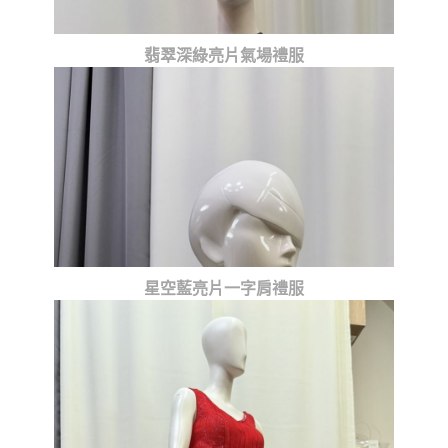
翡翠深綠亮片氣場禮服
星空藍亮片一字肩禮服