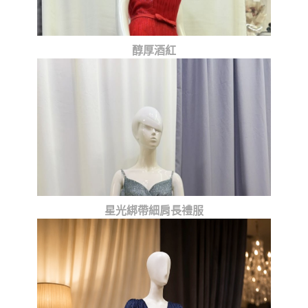
醇厚酒紅
星光綁帶細肩長禮服