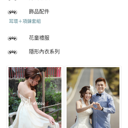
飾品配件
耳環＋項鍊套組
花童禮服
隱形內衣系列