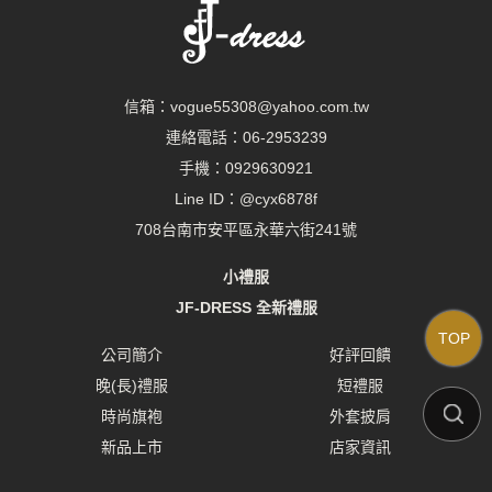
信箱：
vogue55308@yahoo.com.tw
連絡電話：
06-2953239
手機：
0929630921
Line ID：
@cyx6878f
708台南市安平區永華六街241號
小禮服
JF-DRESS 全新禮服
TOP
公司簡介
好評回饋
晚(長)禮服
短禮服
時尚旗袍
外套披肩
新品上市
店家資訊