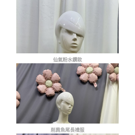
仙氣粉水鑽款
削肩魚尾長禮服